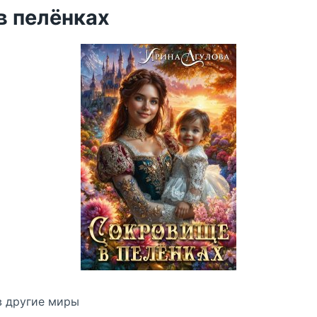
в пелёнках
в другие миры