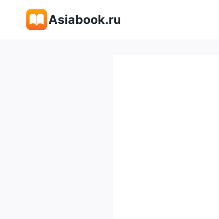
Перейти
Asiabook.ru
к
содержимому