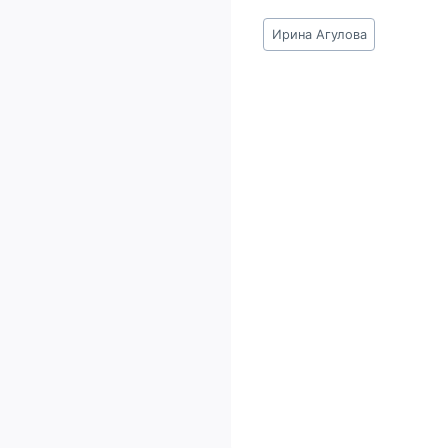
Метки
Ирина Агулова
записи: