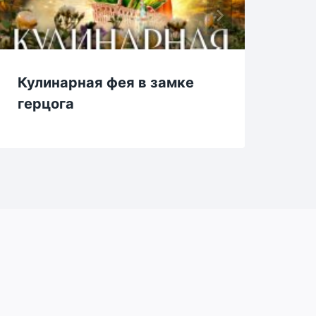
Кулинарная фея в замке
Же
герцога
ва