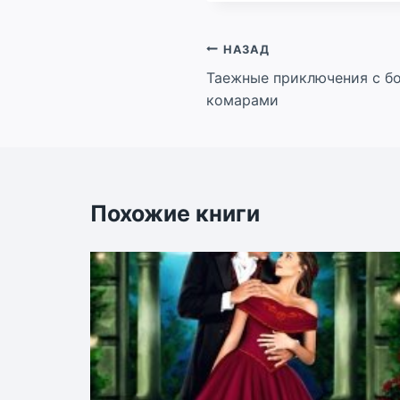
Навигация
НАЗАД
Таежные приключения с бо
по
комарами
записям
Похожие книги