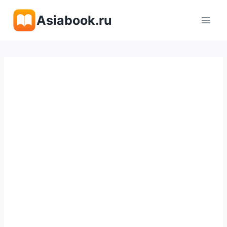
Перейти
Asiabook.ru
к
содержимому