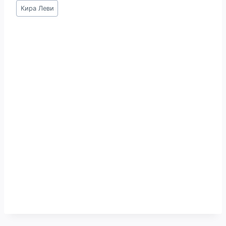
Метки
Кира Леви
записи: