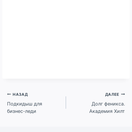
Навигация
НАЗАД
ДАЛЕЕ
Подкидыш для
Долг феникса.
по
бизнес-леди
Академия Хилт
записям