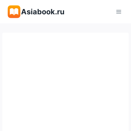
Перейти
Asiabook.ru
к
содержимому