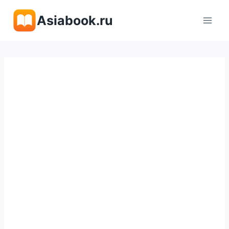
Перейти
Asiabook.ru
к
содержимому