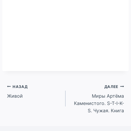
Навигация
НАЗАД
ДАЛЕЕ
Живой
Миры Артёма
по
Каменистого. S-T-I-K-
записям
S. Чужая. Книга