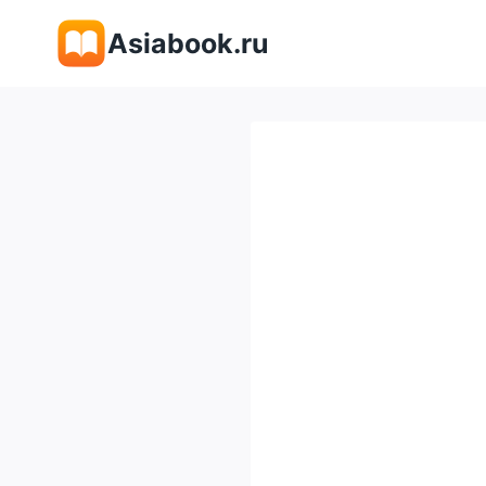
Перейти
Asiabook.ru
к
содержимому