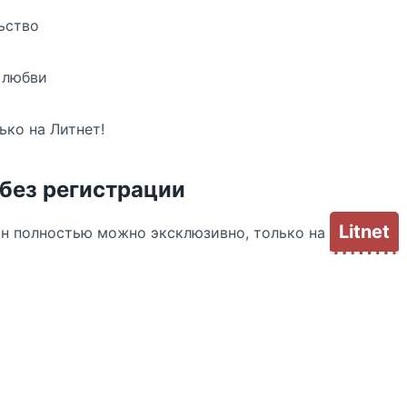
ьство
 любви
ко на Литнет!
 без регистрации
Litnet
йн полностью можно эксклюзивно, только на