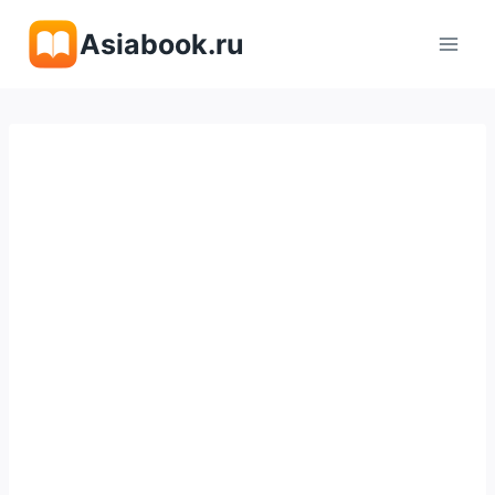
Перейти
Asiabook.ru
к
содержимому