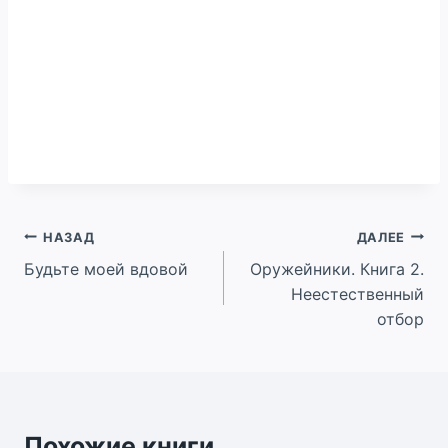
Навигация
НАЗАД
ДАЛЕЕ
Будьте моей вдовой
Оружейники. Книга 2.
по
Неестественный
записям
отбор
Похожие книги