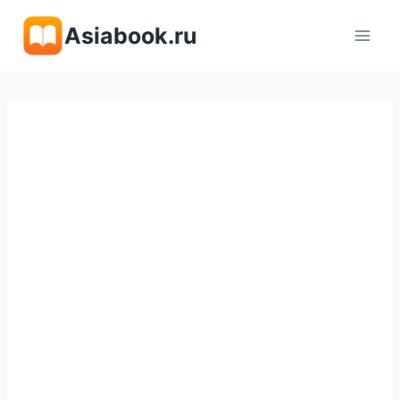
Перейти
Asiabook.ru
к
содержимому