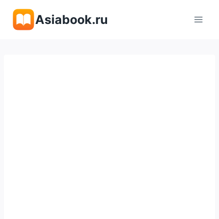
Перейти
Asiabook.ru
к
содержимому