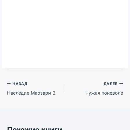
Навигация
НАЗАД
ДАЛЕЕ
Наследие Маозари 3
Чужая поневоле
по
записям
Похожие книги