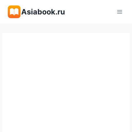
Перейти
Asiabook.ru
к
содержимому