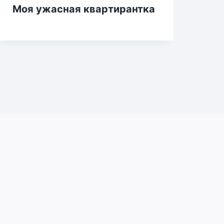
Моя ужасная квартирантка
На