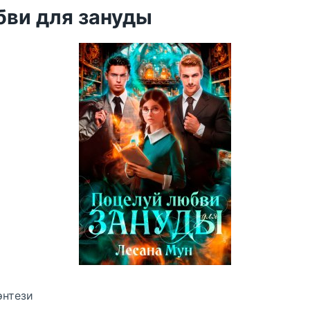
бви для зануды
энтези