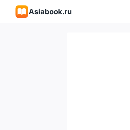
Перейти
Asiabook.ru
к
содержимому