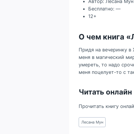
Автор: Лесана Мун
Бесплатно: —
12+
О чем книга 
Придя на вечеринку в 
меня в магический мир
умереть, то надо сроч
меня поцелует-то с та
Читать онлайн
Прочитать книгу онла
Метки
Лесана Мун
записи: