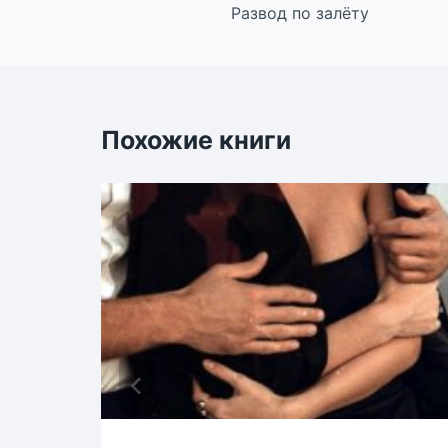
Развод по залёту
по
записям
Похожие книги