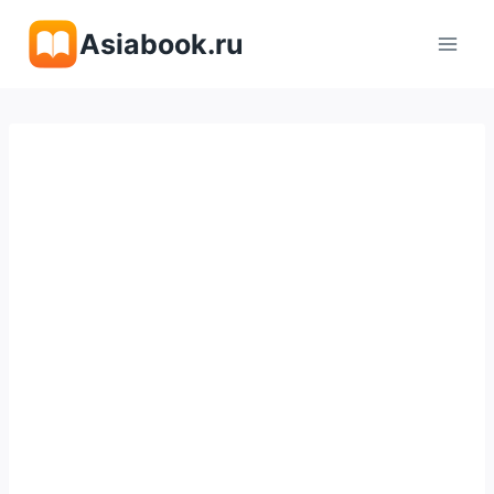
Перейти
Asiabook.ru
к
содержимому