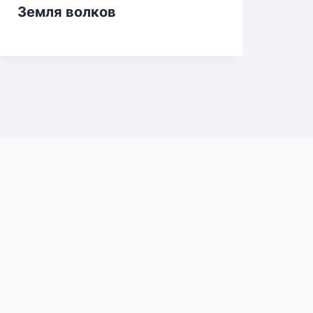
Земля волков
До