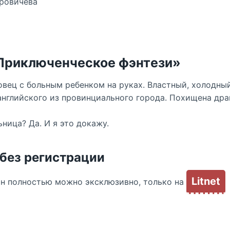
тровичева
«Приключенческое фэнтези»
довец с больным ребенком на руках. Властный, холодны
английского из провинциального города. Похищена дра
ница? Да. И я это докажу.
 без регистрации
Litnet
йн полностью можно эксклюзивно, только на