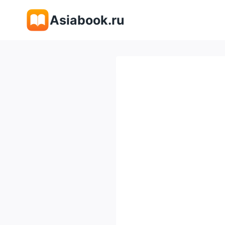
Перейти
Asiabook.ru
к
содержимому