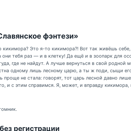
Славянское фэнтези»
о кикимора? Это я-то кикимора?! Вот так живёшь себе,
 они тебя раз — и в клетку! Да ещё и в зоопарк для о
уда, где не найдут. А лучше вернуться в свой родной м
стна одному лишь лесному царю, а ты ж поди, сыщи ег
ь проще не стала: говорят, тот царь лесной давно лиш
о, и с этим справимся. Я, может, и вправду кикимора, 
томник.
 без регистрации