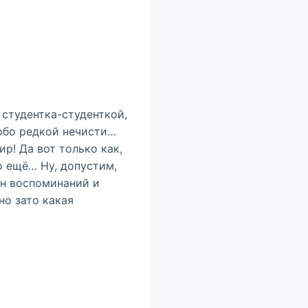
 студентка-студенткой,
собо редкой нечисти…
ир! Да вот только как,
о ещё… Ну, допустим,
ен воспоминаний и
но зато какая