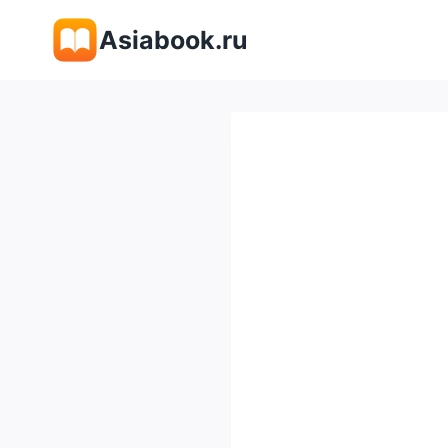
Перейти
Asiabook.ru
к
содержимому