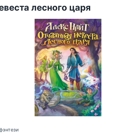
евеста лесного царя
фэнтези