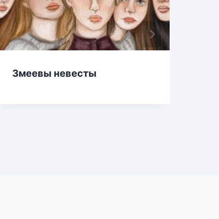
Змеевы невесты
Хо
Др