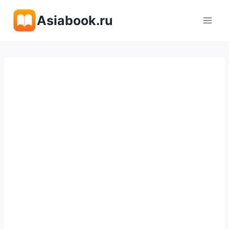
Перейти
Asiabook.ru
к
содержимому