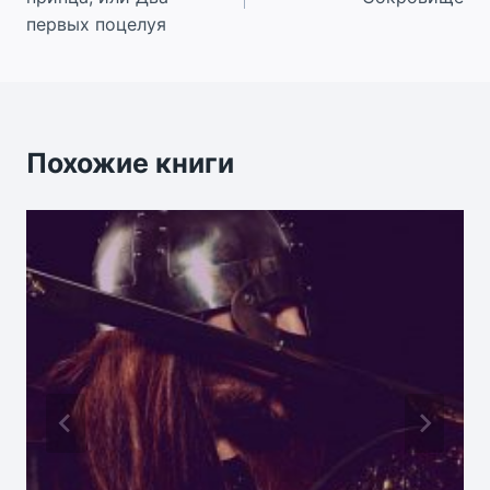
записям
первых поцелуя
Похожие книги