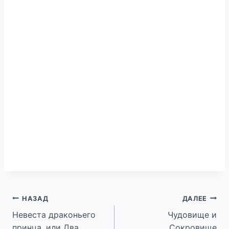
Навигация
НАЗАД
ДАЛЕЕ
Невеста драконьего
Чудовище и
по
принца, или Два
Сокровище