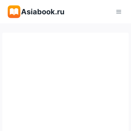
Перейти
Asiabook.ru
к
содержимому