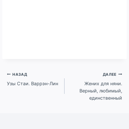
Навигация
НАЗАД
ДАЛЕЕ
Узы Стаи. Варрэн-Лин
Жених для няни.
по
Верный, любимый,
записям
единственный