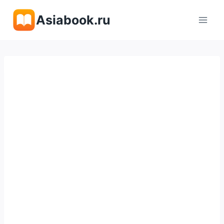
Перейти
Asiabook.ru
к
содержимому