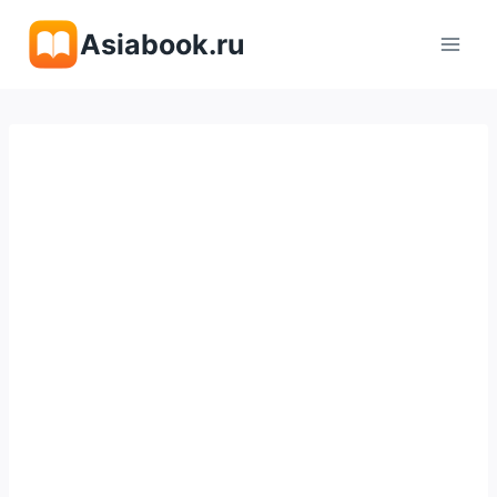
Перейти
Asiabook.ru
к
содержимому