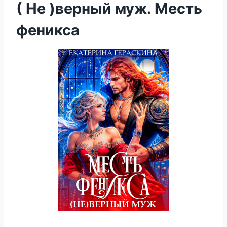
( Не )верный муж. Месть
феникса