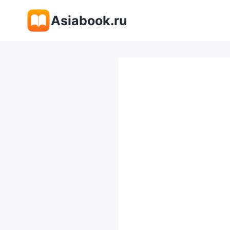
Перейти
Asiabook.ru
к
содержимому