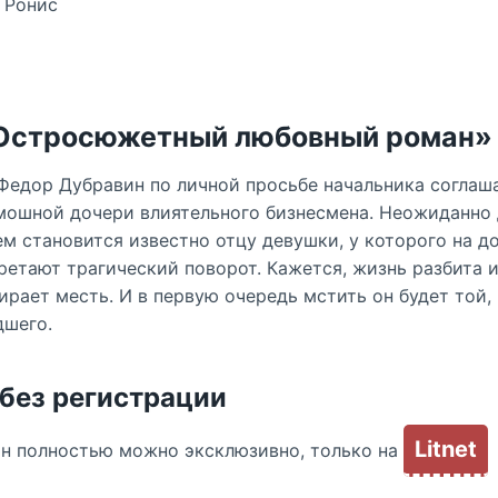
 Ронис
«Остросюжетный любовный роман»
едор Дубравин по личной просьбе начальника соглаш
мошной дочери влиятельного бизнесмена. Неожиданно 
ем становится известно отцу девушки, у которого на до
етают трагический поворот. Кажется, жизнь разбита и
ирает месть. И в первую очередь мстить он будет той, 
дшего.
 без регистрации
Litnet
йн полностью можно эксклюзивно, только на