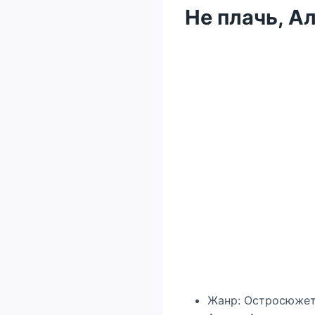
Не плачь, А
Жанр: Остросюже