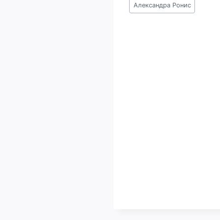
Метки
Александра Ронис
записи: