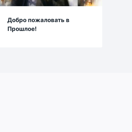
Добро пожаловать в
От
Прошлое!
уз