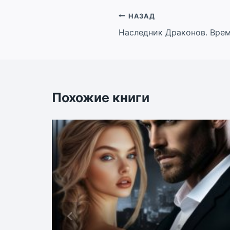
Навигация
НАЗАД
Наследник Драконов. Вре
по
записям
Похожие книги