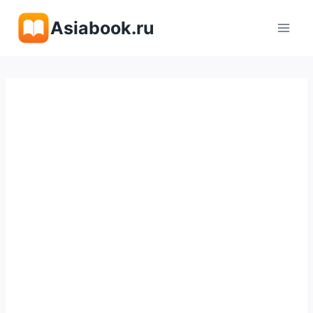
Перейти
Asiabook.ru
к
содержимому