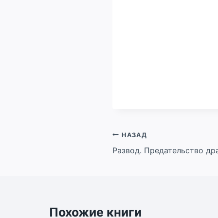
Навигация
НАЗАД
Развод. Предательство др
по
записям
Похожие книги