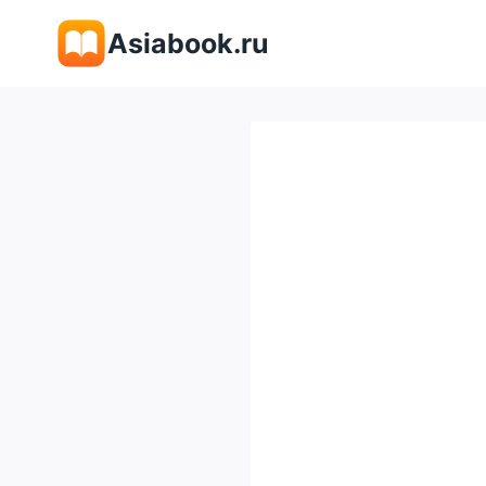
Перейти
Asiabook.ru
к
содержимому