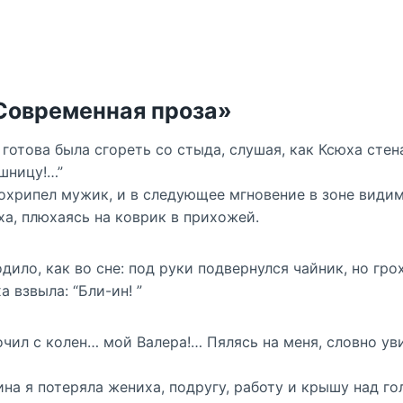
«Современная проза»
 готова была сгореть со стыда, слушая, как Ксюха стен
шницу!…”
прохрипел мужик, и в следующее мгновение в зоне види
а, плюхаясь на коврик в прихожей.
дило, как во сне: под руки подвернулся чайник, но гро
 взвыла: “Бли-ин! ”
кочил с колен… мой Валера!… Пялясь на меня, словно у
ина я потеряла жениха, подругу, работу и крышу над го