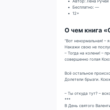
Автор: Лена Ручей
Бесплатно: —
12+
О чем книга 
“Вот ненормальная! – я
Накажи свою не послу
– Тогда на колени! – 
совершенно голая Ксюх
Всё остальное происхо
Долетели брызги. Ксюха
– Ты откуда тут? – вс
***
В День святого Валент