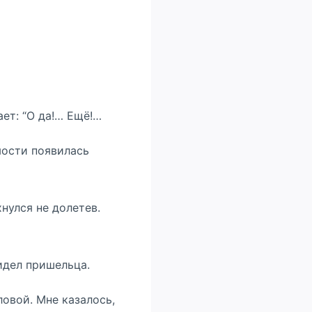
ает: “О да!… Ещё!…
мости появилась
хнулся не долетев.
видел пришельца.
ловой. Мне казалось,