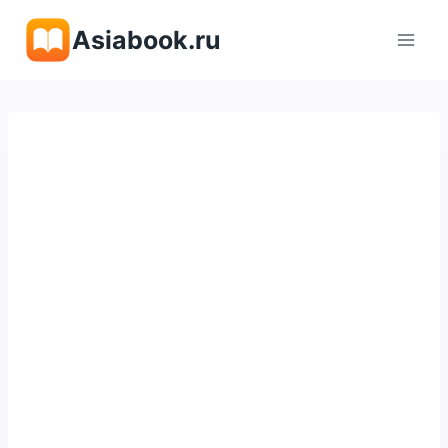
Перейти
Asiabook.ru
к
содержимому