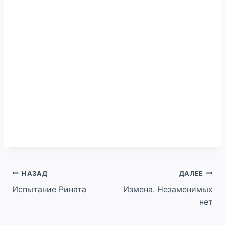
Навигация
НАЗАД
ДАЛЕЕ
Испытание Рината
Измена. Незаменимых
по
нет
записям