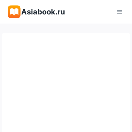
Перейти
Asiabook.ru
к
содержимому