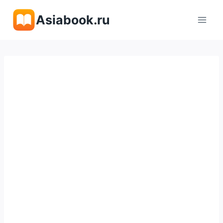
Перейти
Asiabook.ru
к
содержимому