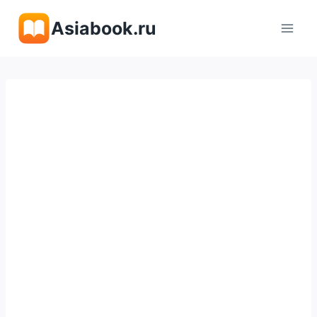
Перейти
Asiabook.ru
к
содержимому