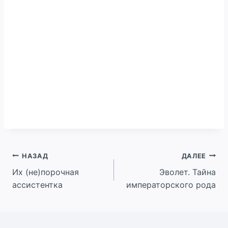
Навигация
НАЗАД
ДАЛЕЕ
Их (не)порочная
Эволет. Тайна
по
ассистентка
императорского рода
записям