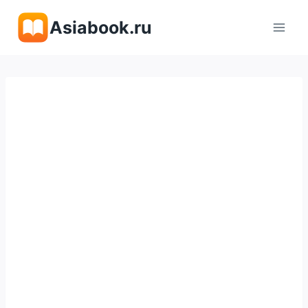
Перейти
Asiabook.ru
к
содержимому