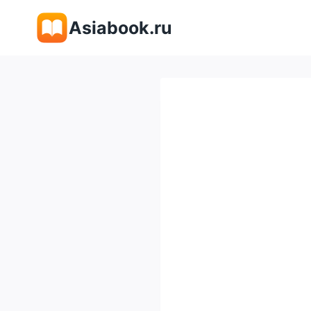
Перейти
Asiabook.ru
к
содержимому