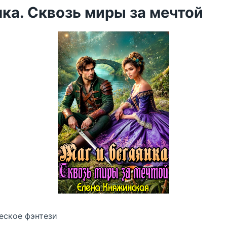
нка. Сквозь миры за мечтой
еское фэнтези