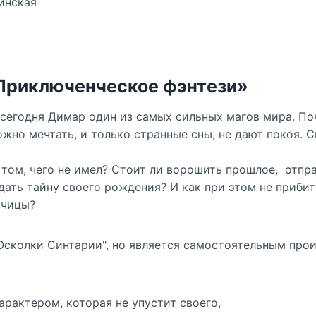
инская
«Приключенческое фэнтези»
сегодня Димар один из самых сильных магов мира. Поче
ожно мечтать, и только странные сны, не дают покоя. С
 том, чего не имел? Стоит ли ворошить прошлое, отпр
дать тайну своего рождения? И как при этом не приби
тчицы?
"Осколки Синтарии", но является самостоятельным про
арактером, которая не упустит своего,