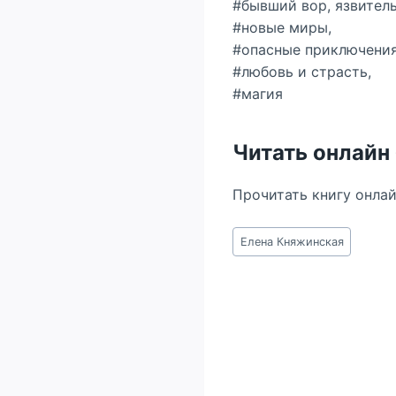
#бывший вор, язвитель
#новые миры,
#опасные приключени
#любовь и страсть,
#магия
Читать онлайн
Прочитать книгу онла
Метки
Елена Княжинская
записи: