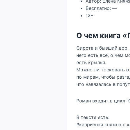
Автор: Елена Княж
Бесплатно: —
12+
О чем книга 
Сирота и бывший вор, 
него есть все, о чем м
есть крылья.
Можно ли тосковать о
по мирам, чтобы разга
что навязалась в попу
Роман входит в цикл 
В тексте есть:
#капризная княжна с х