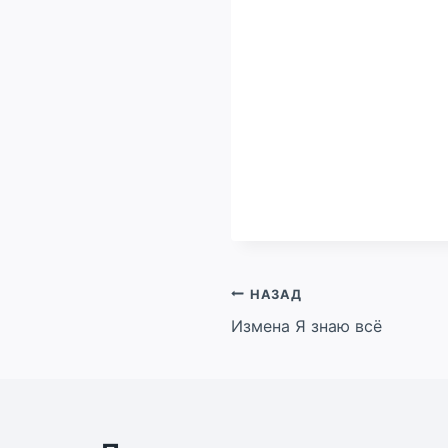
Навигация
НАЗАД
Измена Я знаю всё
по
записям