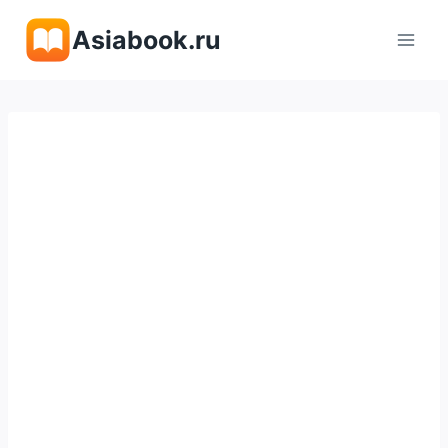
Перейти
Asiabook.ru
к
содержимому