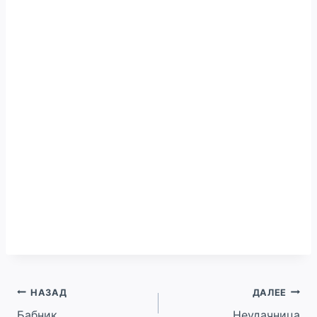
Навигация
НАЗАД
ДАЛЕЕ
Бабник
Неудачница