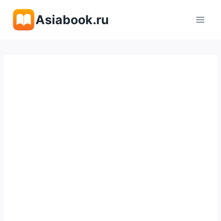
Перейти
Asiabook.ru
к
содержимому