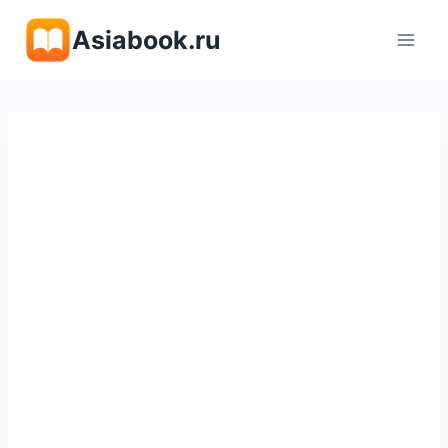
Перейти
Asiabook.ru
к
содержимому