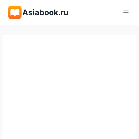
Перейти
Asiabook.ru
к
содержимому