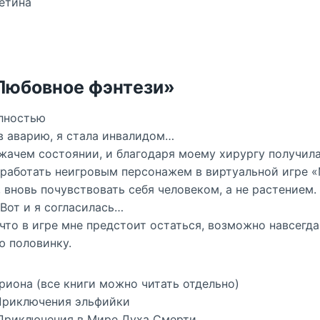
етина
«Любовное фэнтези»
лностью
 в аварию, я стала инвалидом…
ежачем состоянии, и благодаря моему хирургу получил
работать неигровым персонажем в виртуальной игре «
 вновь почувствовать себя человеком, а не растением.
 Вот и я согласилась…
 что в игре мне предстоит остаться, возможно навсегда
ю половинку.
риона (все книги можно читать отдельно)
 Приключения эльфийки
и Приключения в Мире Духа Смерти