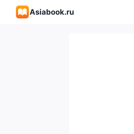
Перейти
Asiabook.ru
к
содержимому