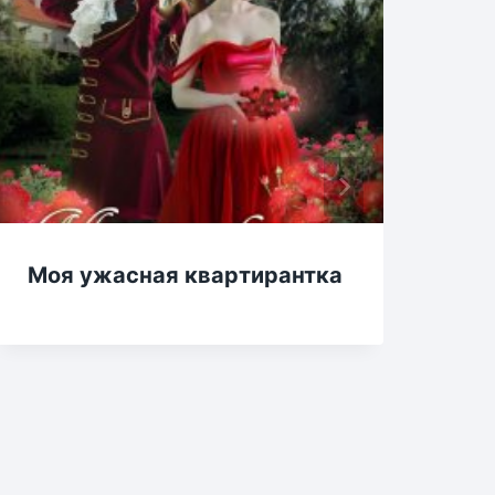
Моя ужасная квартирантка
На