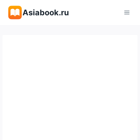
Перейти
Asiabook.ru
к
содержимому