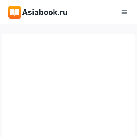
Перейти
Asiabook.ru
к
содержимому