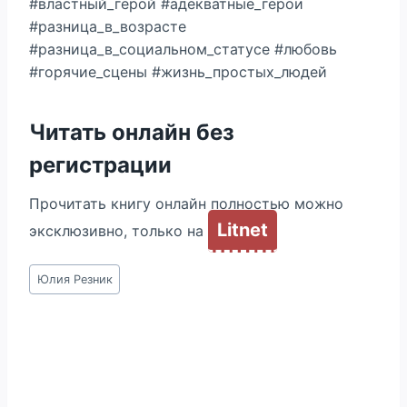
#властный_герой #адекватные_герои
#разница_в_возрасте
#разница_в_социальном_статусе #любовь
#горячие_сцены #жизнь_простых_людей
Читать онлайн без
регистрации
Прочитать книгу онлайн полностью можно
Litnet
эксклюзивно, только на
Метки
Юлия Резник
записи: