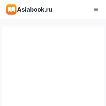
Перейти
Asiabook.ru
к
содержимому