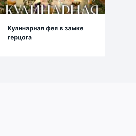
Кулинарная фея в замке
Же
герцога
ва