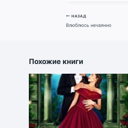
Навигация
НАЗАД
Влюблюсь нечаянно
по
записям
Похожие книги