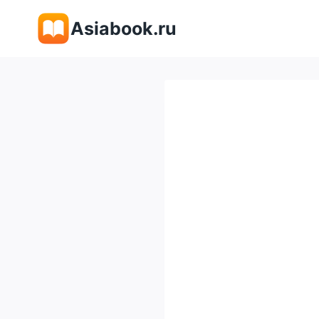
Перейти
Asiabook.ru
к
содержимому