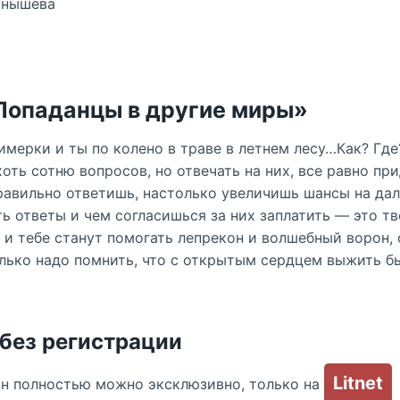
рнышева
«Попаданцы в другие миры»
имерки и ты по колено в траве в летнем лесу…Как? Гд
ть сотню вопросов, но отвечать на них, все равно при
равильно ответишь, настолько увеличишь шансы на д
ь ответы и чем согласишься за них заплатить — это тв
и тебе станут помогать лепрекон и волшебный ворон,
олько надо помнить, что с открытым сердцем выжить б
 без регистрации
Litnet
йн полностью можно эксклюзивно, только на