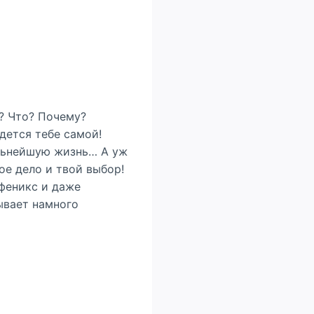
е? Что? Почему?
дется тебе самой!
альнейшую жизнь… А уж
ое дело и твой выбор!
 феникс и даже
ывает намного