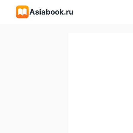
Перейти
Asiabook.ru
к
содержимому