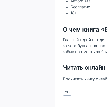
Автор: Art
Бесплатно: —
18+
О чем книга «
Главный герой потерял
за чего буквально пос
забыв про месть за бл
Читать онлайн
Прочитать книгу онла
Метки
Art
записи: