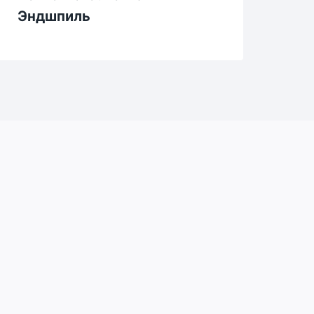
Эндшпиль
8.