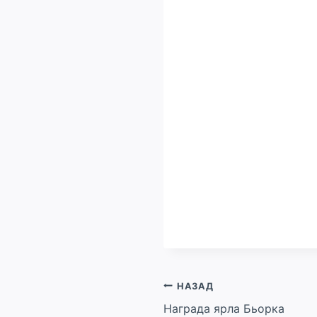
Навигация
НАЗАД
Награда ярла Бьорка
по