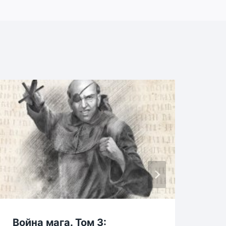
Война мага. Том 3:
Ох