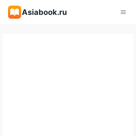
Перейти
Asiabook.ru
к
содержимому