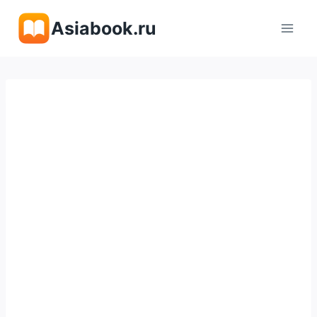
Перейти
Asiabook.ru
к
содержимому