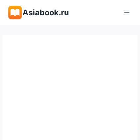
Перейти
Asiabook.ru
к
содержимому