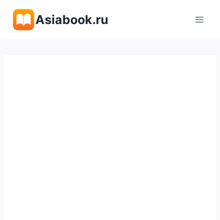
Перейти
Asiabook.ru
к
содержимому