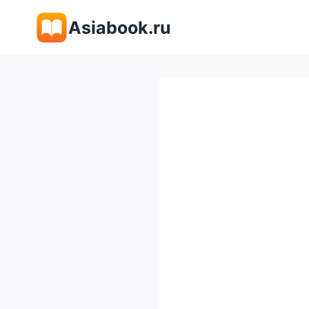
Перейти
Asiabook.ru
к
содержимому