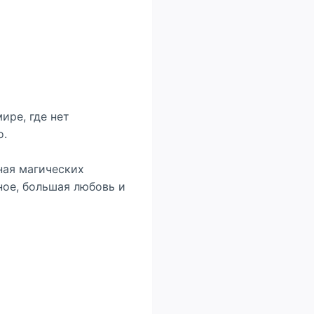
ире, где нет
о.
ная магических
ное, большая любовь и