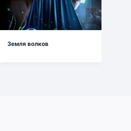
Земля волков
До