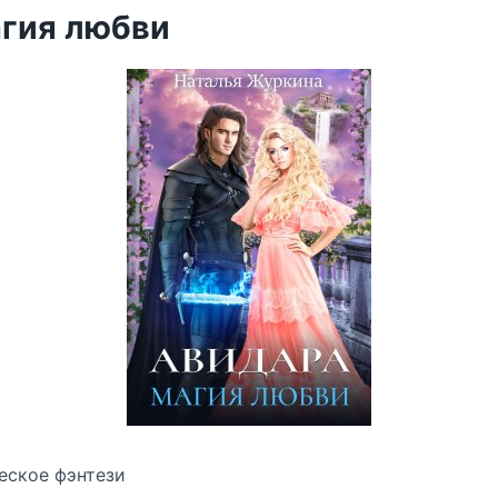
агия любви
еское фэнтези