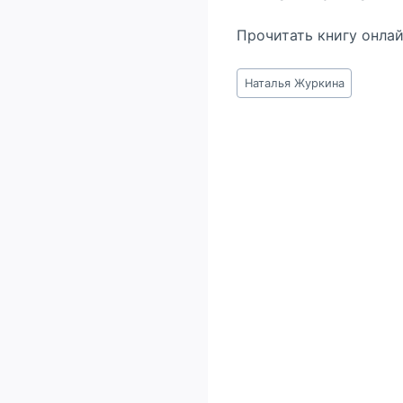
Прочитать книгу онла
Метки
Наталья Журкина
записи: