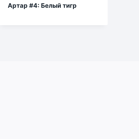
Артар #4: Белый тигр
Са