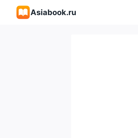
Перейти
Asiabook.ru
к
содержимому