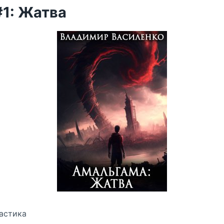
1: Жатва
астика