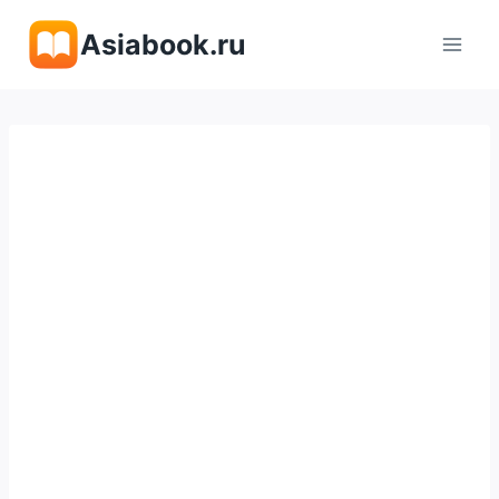
Перейти
Asiabook.ru
к
содержимому