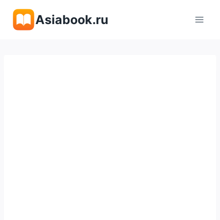
Перейти
Asiabook.ru
к
содержимому